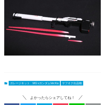
ガレージキット MG νガンダムVer.Ka
ヤフオク出品物
よかったらシェアしてね！